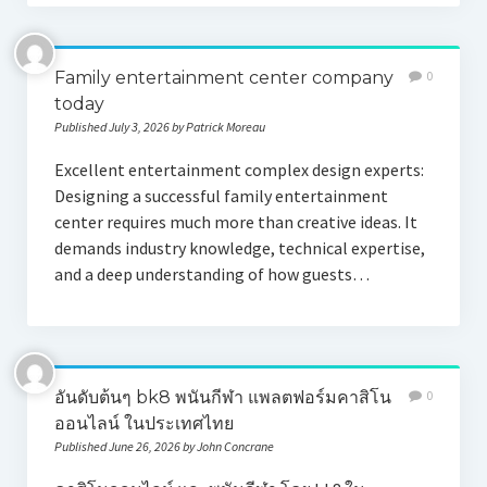
Family entertainment center company
0
today
Published July 3, 2026 by Patrick Moreau
Excellent entertainment complex design experts:
Designing a successful family entertainment
center requires much more than creative ideas. It
demands industry knowledge, technical expertise,
and a deep understanding of how guests…
อันดับต้นๆ bk8 พนันกีฬา แพลตฟอร์มคาสิโน
0
ออนไลน์ ในประเทศไทย
Published June 26, 2026 by John Concrane