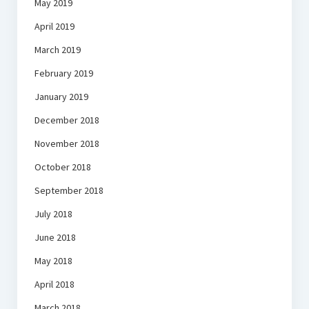
May 2019
April 2019
March 2019
February 2019
January 2019
December 2018
November 2018
October 2018
September 2018
July 2018
June 2018
May 2018
April 2018
March 2018