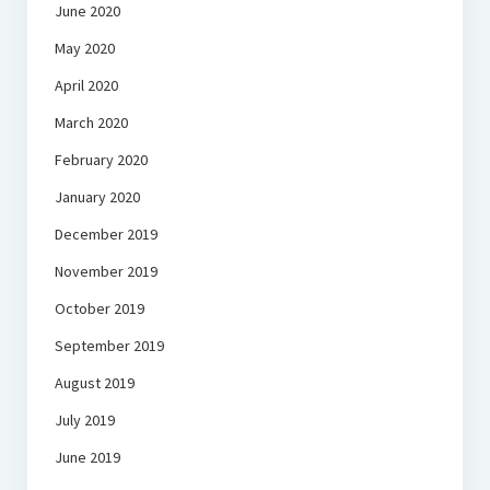
June 2020
May 2020
April 2020
March 2020
February 2020
January 2020
December 2019
November 2019
October 2019
September 2019
August 2019
July 2019
June 2019