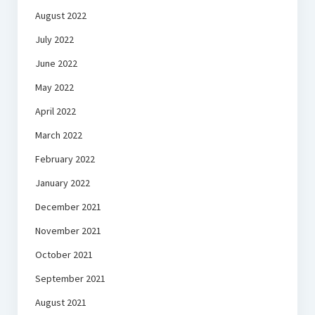
August 2022
July 2022
June 2022
May 2022
April 2022
March 2022
February 2022
January 2022
December 2021
November 2021
October 2021
September 2021
August 2021