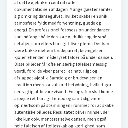
af dette øjeblik en central rolle i
dokumentationen af dagen. Mange gæster samler
sig omkring dansegulvet, hvilket skaber en unik
atmosfære fyldt med forventning, glæde og
energi. En professionel fotosession under dansen
kan indfange både de store øjeblikke og de små
detaljer, som ellers hurtigt bliver glemt. Det kan
være blikke mellem brudeparret, bevægelsen i
kjolen eller den måde lyset falder på under dansen.
Disse billeder får ofte en særlig følelsesmæssig
værdi, fordi de viser parret i et naturligt og
afslappet øjeblik. Samtidig er brudevalsen en
tradition med stor kulturel betydning, hvilket gør
den vigtig at bevare visuelt. Fotografen skal kunne
arbejde i et hurtigt tempo og samtidig være
opmærksom på stemningen i rummet for at skabe
autentiske billeder. Resultatet bliver minder, der
ikke kun dokumenterer selve dansen, men også
hele følelsen af fællesskab og kærlighed, som