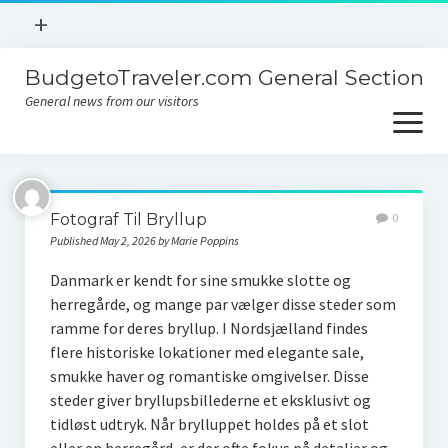
open
+
menu
BudgetoTraveler.com General Section
Contact
General news from our visitors
About
open
menu
Privacy Policy
About
Sitemap
Fotograf Til Bryllup
0
Contact
Published May 2, 2026 by Marie Poppins
Privacy Policy
Danmark er kendt for sine smukke slotte og
herregårde, og mange par vælger disse steder som
ramme for deres bryllup. I Nordsjælland findes
flere historiske lokationer med elegante sale,
smukke haver og romantiske omgivelser. Disse
steder giver bryllupsbillederne et eksklusivt og
tidløst udtryk. Når brylluppet holdes på et slot