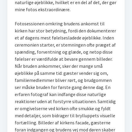
naturlige øjeblikke, hvilket er en del af det, der gør
mine fotos ekstraordinære.
Fotosessionen omkring brudens ankomst til
kirken har stor betydning, fordi den dokumenterer
et af dagens mest følelsesladede øjeblikke. Inden
ceremonien starter, er stemningen ofte præget af
spænding, forventning og glæde, og netop disse
følelser er værdifulde at bevare gennem billeder.
Når bruden ankommer, sker der mange små
øjeblikke på samme tid: gæster vender sig om,
familiemedlemmer bliver rørt, og brudgommen
ser måske bruden for første gang denne dag. En
erfaren fotograf kan indfange disse naturlige
reaktioner uden at forstyrre situationen. Samtidig
er omgivelserne ved kirken ofte smukke og fyldt
med detaljer, som bidrager til brylluppets visuelle
fortælling. Billeder af kirkens facade, gæsterne
foran indgangen og brudens vej mod døren skaber