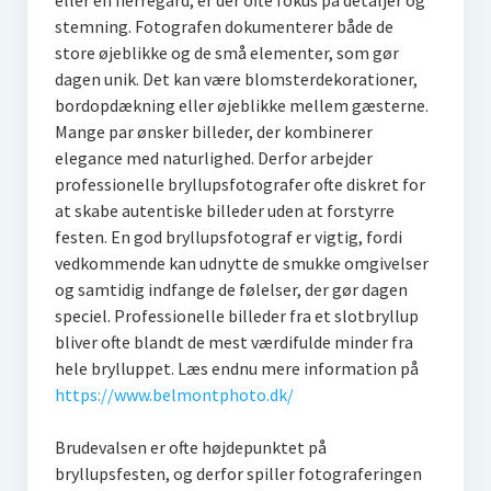
eller en herregård, er der ofte fokus på detaljer og
stemning. Fotografen dokumenterer både de
store øjeblikke og de små elementer, som gør
dagen unik. Det kan være blomsterdekorationer,
bordopdækning eller øjeblikke mellem gæsterne.
Mange par ønsker billeder, der kombinerer
elegance med naturlighed. Derfor arbejder
professionelle bryllupsfotografer ofte diskret for
at skabe autentiske billeder uden at forstyrre
festen. En god bryllupsfotograf er vigtig, fordi
vedkommende kan udnytte de smukke omgivelser
og samtidig indfange de følelser, der gør dagen
speciel. Professionelle billeder fra et slotbryllup
bliver ofte blandt de mest værdifulde minder fra
hele brylluppet. Læs endnu mere information på
https://www.belmontphoto.dk/
Brudevalsen er ofte højdepunktet på
bryllupsfesten, og derfor spiller fotograferingen